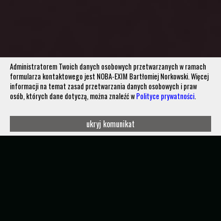
Administratorem Twoich danych osobowych przetwarzanych w ramach
formularza kontaktowego jest NOBA-EXIM Bartłomiej Norkowski. Więcej
informacji na temat zasad przetwarzania danych osobowych i praw
osób, których dane dotyczą, można znaleźć w
Polityce prywatności
.
ukryj komunikat
ODPOWIADAMY NA POTRZEBY.
TWORZYMY ROZWIĄZANIA.
NOBA-PROJECT to zespół ludzi tworzący niezależne
wsparcie dla międzynarodowych agencji cywilnych, agencji